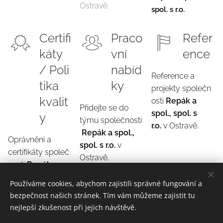
Ostravě.
spol. s r.o.
Certifi
Praco
Refer
káty
vní
ence
/ Poli
nabíd
Reference a
tika
ky
projekty společn
kvalit
osti
Repák a
Přidejte se do
spol., spol. s
y
týmu společnosti
r.o.
v Ostravě.
Repák a spol.,
Oprávnění a
spol. s r.o.
v
certifikáty společ
Ostravě.
nosti
Repák a
spol., spol. s
Používáme cookies, abychom zajistili správné fungování a
r.o.
v Ostravě,
bezpečnost našich stránek. Tím vám můžeme zajistit tu
včetně její politiky
nejlepší zkušenost při jejich návštěvě.
kvality