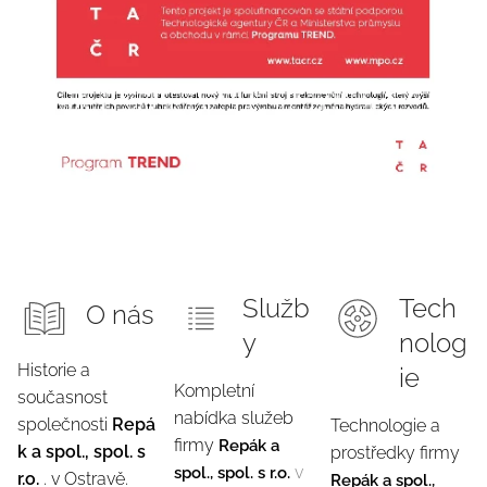
Služb
Tech
O nás
y
nolog
Historie a
ie
Kompletní
současnost
nabídka služeb
společnosti
Repá
Technologie a
firmy
Repák a
k a spol., spol. s
prostředky firmy
v
spol., spol. s r.o.
r.o.
. v Ostravě.
Repák a spol.,